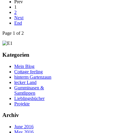
Prev
1
2
Next
End
Page 1 of 2
Kategorien
Mein Blog
Cottage feeling
hinterm Gartenzaun
lecker Land
Gumminasen &
Samtlippen
Lieblingsbücher
Projekte
Archiv
June 2016
May 2016